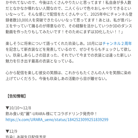
かやれてないので、今後はたくさんやりたいと思ってます！私自身が多人数
だとなかなか喋れない人間なので、二人くらいで色々おしゃべりできるとい
いな〜って。そんな感じで配信をたくさんやって、2025年中にチャンネル登
録者数10,000人を突破できたらいいなって思ってます！あとは、私が昔バレ
エをやっていて踊るのが得意なので、その経験を活かしていつか3Dのダンス
動画を作ったりもしてみたいです！そのためにまずは3D化したい！！」
楽しそうに将来について語ってくれた玖染しあ。10月には
チャンネル２周年
を記念して新衣装などを発表しているので、ぜひそちらもチェックして欲し
い。玖染しあらしさの詰まった、それでいて今までの衣装とは違った新しい
魅力を引き出す最高の衣装となっている。
心から配信を楽しむ彼女の笑顔は、これからもたくさんの人々を笑顔に染め
上げていくだろう。今後も玖染しあの活動から目が離せない。
【告知情報】
▼10/10〜12/8
飲み食い処"麗"-URARA-様にてコラボドリンク発売中！
https://x.com/URARA_ueno/status/1842523099251839299
▼12/9
玖染しあ誕生日配信予定