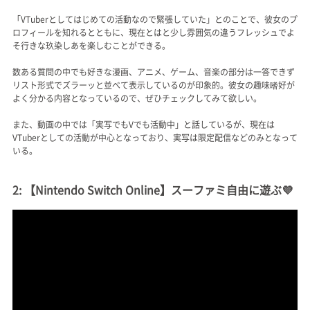
「VTuberとしてはじめての活動なので緊張していた」とのことで、彼女のプ
ロフィールを知れるとともに、現在とはと少し雰囲気の違うフレッシュでよ
そ行きな玖染しあを楽しむことができる。
数ある質問の中でも好きな漫画、アニメ、ゲーム、音楽の部分は一答できず
リスト形式でズラーッと並べて表示しているのが印象的。彼女の趣味嗜好が
よく分かる内容となっているので、ぜひチェックしてみて欲しい。
また、動画の中では「実写でもVでも活動中」と話しているが、現在は
VTuberとしての活動が中心となっており、実写は限定配信などのみとなって
いる。
2: 【Nintendo Switch Online】スーファミ自由に遊ぶ💜