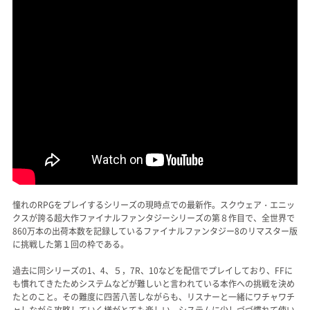
憧れのRPGをプレイするシリーズの現時点での最新作。スクウェア・エニッ
クスが誇る超大作ファイナルファンタジーシリーズの第８作目で、全世界で
860万本の出荷本数を記録しているファイナルファンタジー8のリマスター版
に挑戦した第１回の枠である。
過去に同シリーズの1、4、５，7R、10などを配信でプレイしており、FFに
も慣れてきたためシステムなどが難しいと言われている本作への挑戦を決め
たとのこと。その難度に四苦八苦しながらも、リスナーと一緒にワチャワチ
ャしながら攻略していく様がとても楽しい。システムに少しづづ慣れて使い