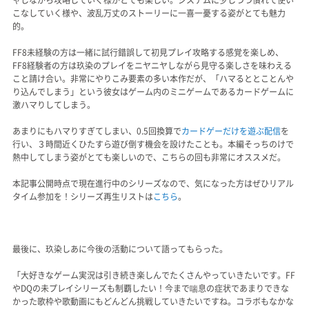
こなしていく様や、波乱万丈のストーリーに一喜一憂する姿がとても魅力
的。
FF8未経験の方は一緒に試行錯誤して初見プレイ攻略する感覚を楽しめ、
FF8経験者の方は玖染のプレイをニヤニヤしながら見守る楽しさを味わえる
こと請け合い。非常にやりこみ要素の多い本作だが、「ハマるととことんや
り込んでしまう」という彼女はゲーム内のミニゲームであるカードゲームに
激ハマりしてしまう。
あまりにもハマりすぎてしまい、0.5回換算で
カードゲーだけを遊ぶ配信
を
行い、３時間近くひたすら遊び倒す機会を設けたことも。本編そっちのけで
熱中してしまう姿がとても楽しいので、こちらの回も非常にオススメだ。
本記事公開時点で現在進行中のシリーズなので、気になった方はぜひリアル
タイム参加を！シリーズ再生リストは
こちら
。
最後に、玖染しあに今後の活動について語ってもらった。
「大好きなゲーム実況は引き続き楽しんでたくさんやっていきたいです。FF
やDQの未プレイシリーズも制覇したい！今まで喘息の症状であまりできな
かった歌枠や歌動画にもどんどん挑戦していきたいですね。コラボもなかな