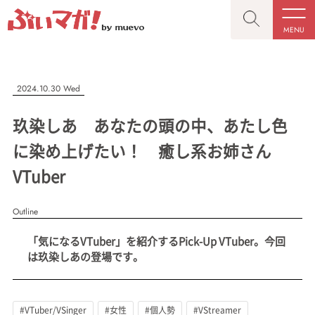
MENU
CLOSE
CLOSE
ぶいマガ！
記事を検索する
2024.10.30 Wed
“推しへの応援を形にする”VTuber専門メディア
玖染しあ あなたの頭の中、あたし色
に染め上げたい！ 癒し系お姉さん
VTuber
人気ワード
MENU
Outline
記事一覧
#VTuber/VSinger
#男性
#女性
#バ美肉
#男の娘
「気になるVTuber」を紹介するPick-Up VTuber。今回
プレスリリース一覧
#獣系
#動物系
#企業公式
#個人勢
は玖染しあの登場です。
#Vtuberグループ
会社概要
お問い合わせ
#VTuber/VSinger
#女性
#個人勢
#VStreamer