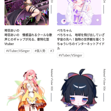
時羽あいの
ぺちちゃん
時羽あいの 情感溢れるクールな歌
ぺちちゃん 地球を飛び出していざ
声とのギャップが光る、歌特化型
宇宙の先へ！独特の世界観を描くう
Vtuber
ちゅういちのインターネットアイド
ル
#VTuber/VSinger
#個人勢
#アイドル
#VTuber/VSinger
Related VTuber 005
Related VTuber 006