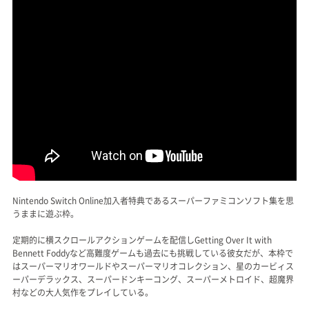
Nintendo Switch Online加入者特典であるスーパーファミコンソフト集を思
うままに遊ぶ枠。
定期的に横スクロールアクションゲームを配信しGetting Over It with
Bennett Foddyなど高難度ゲームも過去にも挑戦している彼女だが、本枠で
はスーパーマリオワールドやスーパーマリオコレクション、星のカービィス
ーパーデラックス、スーパードンキーコング、スーパーメトロイド、超魔界
村などの大人気作をプレイしている。