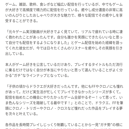
ゲーム、雑談、歌枠、食レポなど幅広い配信を行っているが、中でもゲーム
が大好きで高頻度で精力的に配信を行っている。癒やし成分濃度の非常に高
いのんびりとしたおしゃべりが大きな魅力で、様々な配信でその癒やしを享
受することができる。
「元々ゲーム実況動画が大好きでよく見ていて、リアルで疲れている時に凄
く救われたことがあったんです。自分も誰かを笑顔にできたらいいなと思っ
て自分でも配信をするようになりました」とゲーム配信を始めた経緯を語っ
てくれた彼女だが、今では日々たくさんのリスナーを癒やしその笑顔を引き
出している。
本人がゲーム好きを公言しているだけあり、プレイするタイトルもただ流行
に乗るだけではなく自分が本当にやりたいと思って選んでいることがよく分
かる”ガチ”なラインナップとなっている。
「子供の頃からドラクエが大好きだったんです。他にもFFやクロノにも憧れ
があって。だけど実生活が忙しくてプレイできなかったシリーズが多くて。
配信を始めたこの機会にやりたかったゲーム全部やるぞー！って思って、い
ま色んなシリーズを踏破してる最中です！」とのことで、ドラクエ、FFを筆
頭にクロノ・トリガーやクロノ・クロスなど憧れだった作品をプレイする夢
を次々と叶えている。
各作品を長時間プレイしじっくり制覇していることから一見”ガチ勢”の様に