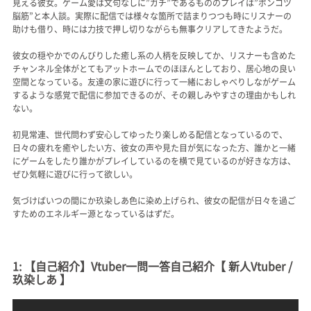
見える彼女。ゲーム愛は文句なしに”ガチ”であるもののプレイは”ポンコツ
脳筋”と本人談。実際に配信では様々な箇所で詰まりつつも時にリスナーの
助けも借り、時には力技で押し切りながらも無事クリアしてきたようだ。
彼女の穏やかでのんびりした癒し系の人柄を反映してか、リスナーも含めた
チャンネル全体がとてもアットホームでのほほんとしており、居心地の良い
空間となっている。友達の家に遊びに行って一緒におしゃべりしながゲーム
するような感覚で配信に参加できるのが、その親しみやすさの理由かもしれ
ない。
初見常連、世代問わず安心してゆったり楽しめる配信となっているので、
日々の疲れを癒やしたい方、彼女の声や見た目が気になった方、誰かと一緒
にゲームをしたり誰かがプレイしているのを横で見ているのが好きな方は、
ぜひ気軽に遊びに行って欲しい。
気づけばいつの間にか玖染しあ色に染め上げられ、彼女の配信が日々を過ご
すためのエネルギー源となっているはずだ。
1: 【自己紹介】Vtuber一問一答自己紹介【 新人Vtuber /
玖染しあ 】