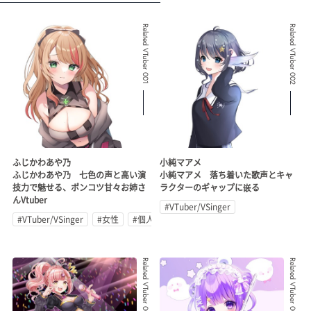
Related VTuber 001
Related VTuber 002
ふじかわあや乃
小純マアメ
ふじかわあや乃 七色の声と高い演
小純マアメ 落ち着いた歌声とキャ
技力で魅せる、ポンコツ甘々お姉さ
ラクターのギャップに嵌る
んVtuber
#VTuber/VSinger
#VTuber/VSinger
#女性
#個人勢
Related VTuber 003
Related VTuber 004