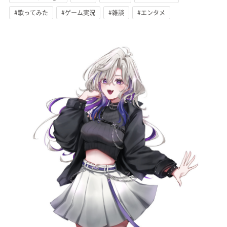
#歌ってみた
#ゲーム実況
#雑談
#エンタメ
記事リクエスト
ログイン
LINK
muevoクラウドファンディング
muevoコミュニティ
ぶいクラ！by muevo
FUKAKACHI+
Follow us
Official SNS