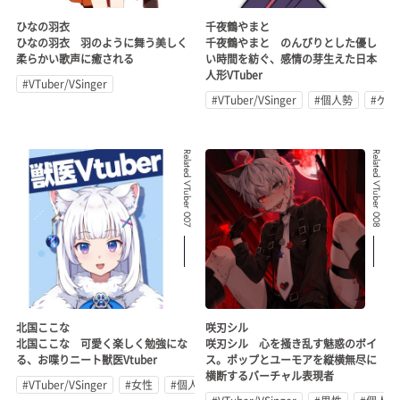
ひなの羽衣
千夜鶴やまと
ひなの羽衣 羽のように舞う美しく
千夜鶴やまと のんびりとした優し
柔らかい歌声に癒される
い時間を紡ぐ、感情の芽生えた日本
人形VTuber
#VTuber/VSinger
#VTuber/VSinger
#個人勢
#ゲ
Related VTuber 007
Related VTuber 008
北国ここな
咲刃シル
北国ここな 可愛く楽しく勉強にな
咲刃シル 心を掻き乱す魅惑のボイ
る、お喋りニート獣医Vtuber
ス。ポップとユーモアを縦横無尽に
横断するバーチャル表現者
#VTuber/VSinger
#女性
#個人勢