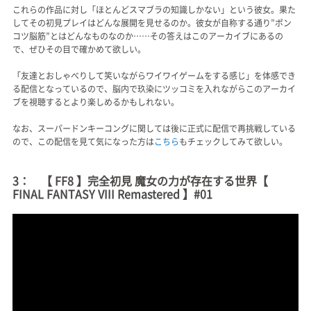
これらの作品に対し「ほとんどスマブラの知識しかない」という彼女。果た
してその初見プレイはどんな展開を見せるのか。彼女が自称する通り”ポン
コツ脳筋”とはどんなものなのか……その答えはこのアーカイブにあるの
で、ぜひその目で確かめて欲しい。
「友達とおしゃべりして笑いながらワイワイゲームをする感じ」を体感でき
る配信となっているので、脳内で玖染にツッコミを入れながらこのアーカイ
ブを視聴するとより楽しめるかもしれない。
なお、スーパードンキーコングに関しては後に正式に配信で再挑戦している
ので、この配信を見て気になった方は
こちら
もチェックしてみて欲しい。
3： 【 FF8 】完全初見 魔女の力が存在する世界【
FINAL FANTASY VIII Remastered 】#01