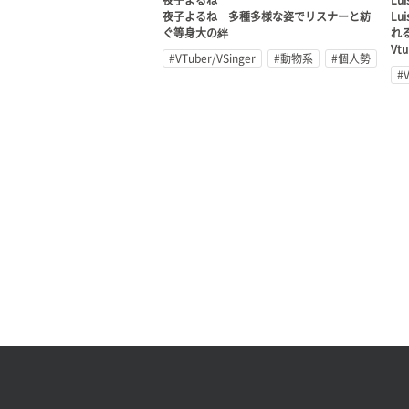
夜子よるね 多種多様な姿でリスナーと紡
Lu
ぐ等身大の絆
れ
Vtu
#VTuber/VSinger
#動物系
#個人勢
#V