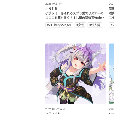
Official SNS
2026.07.31 Fri
2026
小沙シミ
咲
小沙シミ あふれるスプラ愛でリスナーの
咲
ココロを撃ち抜く！すし屋の孫娘系Vtuber
ス
#VTuber/VSinger
#女性
#個人勢
#V
2026.07.29 Wed
202
夜子よるね
Lui