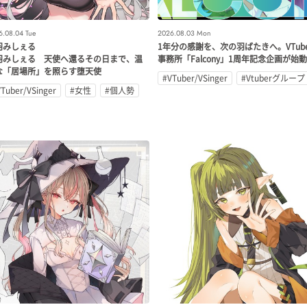
6.08.04 Tue
2026.08.03 Mon
羽みしぇる
1年分の感謝を、次の羽ばたきへ。VTube
羽みしぇる 天使へ還るその日まで、温
事務所「Falcony」1周年記念企画が始動
な「居場所」を照らす堕天使
#VTuber/VSinger
#Vtuberグループ
Tuber/VSinger
#女性
#個人勢