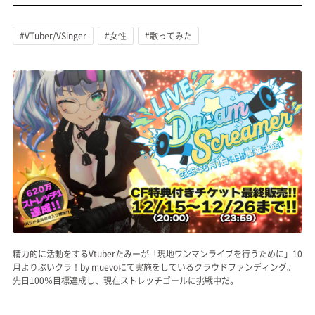
記事リクエスト
#VTuber/VSinger
#女性
#歌ってみた
ログイン
LINK
muevoクラウドファンディング
muevoコミュニティ
ぶいクラ！by muevo
FUKAKACHI+
精力的に活動をするVtuberたみーが「現地ワンマンライブを行うために」10
Follow us
月よりぶいクラ！by muevoにて実施をしているクラウドファンディング。
先日100％目標達成し、現在ストレッチゴールに挑戦中だ。
Official SNS