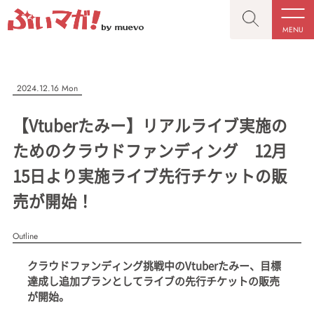
MENU
CLOSE
CLOSE
ぶいマガ！
記事を検索する
2024.12.16 Mon
“推しへの応援を形にする”VTuber専門メディア
【Vtuberたみー】リアルライブ実施の
ためのクラウドファンディング 12月
15日より実施ライブ先行チケットの販
人気ワード
MENU
売が開始！
記事一覧
#VTuber/VSinger
#男性
#女性
#バ美肉
#男の娘
Outline
プレスリリース一覧
#獣系
#動物系
#企業公式
#個人勢
クラウドファンディング挑戦中のVtuberたみー、目標
#Vtuberグループ
会社概要
達成し追加プランとしてライブの先行チケットの販売
が開始。
お問い合わせ