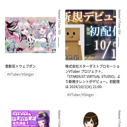
Related VTuber 005
Related VTuber 006
君影荘×ウェブポン
株式会社スターダストプロモーショ
ンVTuber プロジェクト、
#VTuber/VSinger
「STARDUST VIRTUAL STUDIO」よ
り新規タレントがデビュー。初配信
は 2024/10/1(火) 21:00-
#VTuber/VSinger
Related VTuber 007
Related VTuber 008