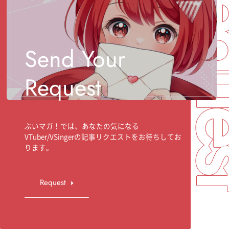
Req
Send Your
Request
ぶいマガ！では、あなたの気になる
VTuber/VSingerの記事リクエストをお待ちしてお
ります。
Request