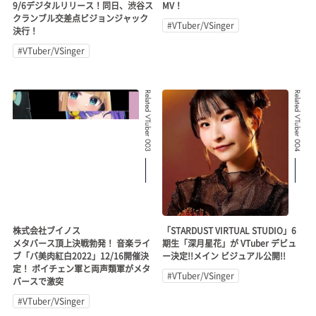
9/6デジタルリリース！同日、渋谷ス
MV！
クランブル交差点ビジョンジャック
#VTuber/VSinger
決行！
#VTuber/VSinger
Related VTuber 003
Related VTuber 004
株式会社ブイノス
「STARDUST VIRTUAL STUDIO」6
メタバース頂上決戦勃発！ 音楽ライ
期生「深月星花」が VTuber デビュ
ブ「バ美肉紅白2022」12/16開催決
ー決定!!メイン ビジュアル公開!!
定！ ボイチェン軍と両声類軍がメタ
#VTuber/VSinger
バースで激突
#VTuber/VSinger