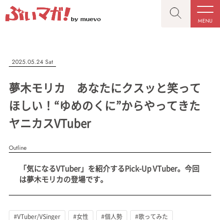
MENU
CLOSE
CLOSE
ぶいマガ！
記事を検索する
2025.05.24 Sat
“推しへの応援を形にする”VTuber専門メディア
夢木モリカ あなたにクスッと笑って
ほしい！“ゆめのくに”からやってきた
ヤニカスVTuber
人気ワード
MENU
Outline
記事一覧
#VTuber/VSinger
#男性
#女性
#バ美肉
#男の娘
「気になるVTuber」を紹介するPick-Up VTuber。今回
プレスリリース一覧
#獣系
#動物系
#企業公式
#個人勢
は夢木モリカの登場です。
#Vtuberグループ
会社概要
お問い合わせ
#VTuber/VSinger
#女性
#個人勢
#歌ってみた