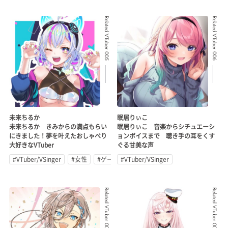
Related VTuber 005
Related VTuber 006
未来ちるか
眠居りぃこ
未来ちるか きみからの満点もらい
眠居りぃこ 音楽からシチュエーシ
にきました！夢を叶えたおしゃべり
ョンボイスまで 聴き手の耳をくす
大好きなVTuber
ぐる甘美な声
#VTuber/VSinger
#女性
#ゲーム実況
#VTuber/VSinger
Related VTuber 007
Related VTuber 008