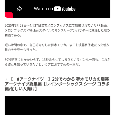
2025年3月28日～4月27日までメロンブックスにて放映されていたPR動画。
メロンブックス×Vtuberスタイルのマンスリーアンバサダーに就任した際の
動画である。
短い時間の中で、自己紹介をした夢木モリカ。後日お披露目予定だった新衣
装のチラ見せも行った。
60秒動画にもかかわらず、13秒余らせてしまうというポンな一面も。これか
ら彼女を知っていきたいという方におすすめの一本だ。
・【 #アークナイツ 】2分でわかる 夢木モリカの爆笑
アークナイツ総集編【レインボーシックス シージ コラボ
編/忙しい人向け】