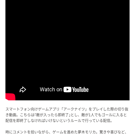
スマートフォン向けゲームアプリ「アークナイツ」をプレイした際の切り抜
き動画。こちらは｢敵が入ったら即終了｣とし、敵が1人でもゴールに入ると
配信を即終了しなければいけないというルールで行っている配信。
時にコメントを拾いながら、ゲームを進めた夢木モリカ。驚きや喜びなど、