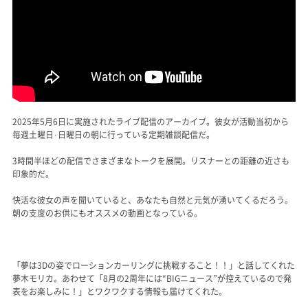
2025年5月6日に実施されたライブ配信のアーカイブ。彼女が活動当初から
毎週土曜日･日曜日の朝に行っている定期雑談配信だ。
3時間半ほどの配信でさまざまなトークを展開。リスナーとの距離の近さも
印象的だ。
快活な彼女の声を聞いていると、あなたも自然と元気が湧いてくるだろう。
朝の支度のお供にもオススメの動画となっている。
「夢は3Dの姿でローションカーリングに挑戦すること！！」と話してくれた
夢木モリカ。あわせて「8月の2周年には“BIGニュース”が控えているので発
表をお楽しみに！」とワクワクする情報も届けてくれた。