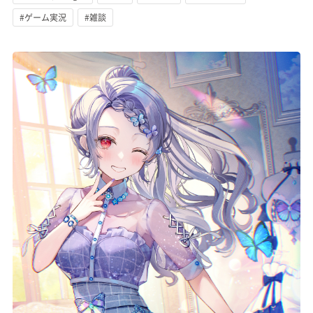
#ゲーム実況
#雑談
記事リクエスト
ログイン
LINK
muevoクラウドファンディング
muevoコミュニティ
ぶいクラ！by muevo
FUKAKACHI+
Follow us
Official SNS