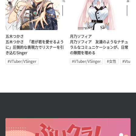
五木つかさ
月乃ソフィア
五木つかさ 「君が君を愛せるよう
月乃ソフィア 友達のようなナチュ
に」圧倒的な表現力でリスナーを引
ラルなコミュニケーションが、日常
き込むSinger
の隙間を埋める
#VTuber/VSinger
#VTuber/VSinger
#女性
#Vtub