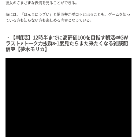
彼女のさまざまな表情を見ることができる。
時には、「ほんまにうざい」と関西弁がポロッと出ることも。ゲームを知っ
ている方も知らない方も楽しめる内容となっている。
・【#朝活】12時半までに高評価100を目指す朝活⛅️GW
ラスト⚡️トーク力抜群✨️1度見たらまた来たくなる雑談配
信💬【夢木モリカ】