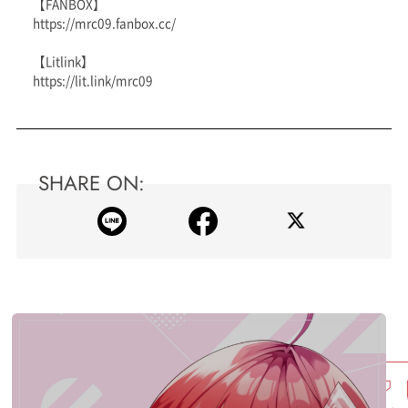
【FANBOX】
https://mrc09.fanbox.cc/
【Litlink】
https://lit.link/mrc09
SHARE ON: