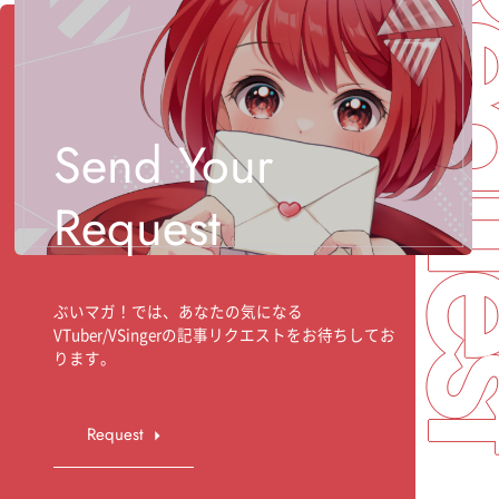
Req
Send Your
Request
ぶいマガ！では、あなたの気になる
VTuber/VSingerの記事リクエストをお待ちしてお
ります。
Request