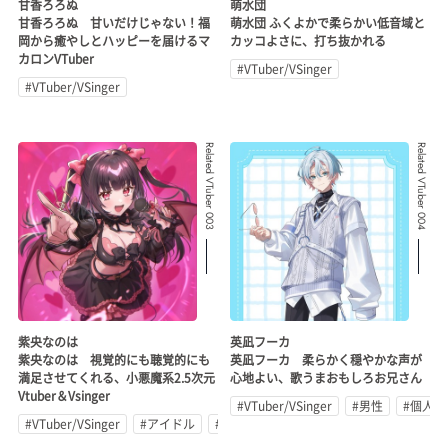
甘香ろろぬ
萌水団
甘香ろろぬ 甘いだけじゃない！福
萌水団 ふくよかで柔らかい低音域と
岡から癒やしとハッピーを届けるマ
カッコよさに、打ち抜かれる
カロンVTuber
#VTuber/VSinger
#VTuber/VSinger
Related VTuber 003
Related VTuber 004
紫央なのは
英凪フーカ
紫央なのは 視覚的にも聴覚的にも
英凪フーカ 柔らかく穏やかな声が
満足させてくれる、小悪魔系2.5次元
心地よい、歌うまおもしろお兄さん
Vtuber＆Vsinger
#VTuber/VSinger
#男性
#個人勢
#VTuber/VSinger
#アイドル
#歌ってみた