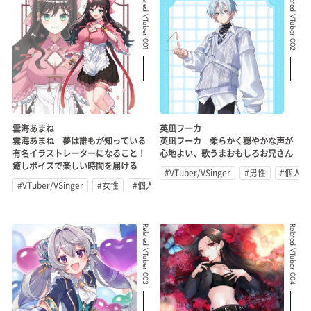
Related VTuber 001
Related VTuber 002
雲海あまね
英凪フーカ
雲海あまね 夢は誰もが知っている
英凪フーカ 柔らかく穏やかな声が
有名イラストレーターになること！
心地よい、歌うまおもしろお兄さん
癒しボイスで楽しい時間を届ける
#VTuber/VSinger
#男性
#個人勢
#VTuber/VSinger
#女性
#個人勢
Related VTuber 003
Related VTuber 004