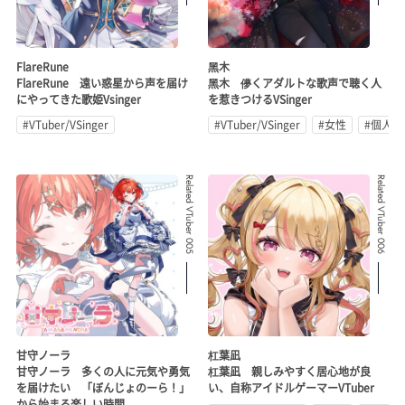
FlareRune
黑木
FlareRune 遠い惑星から声を届け
黑木 儚くアダルトな歌声で聴く人
にやってきた歌姫Vsinger
を惹きつけるVSinger
#VTuber/VSinger
#VTuber/VSinger
#女性
#個人勢
Related VTuber 005
Related VTuber 006
甘守ノーラ
杠葉凪
甘守ノーラ 多くの人に元気や勇気
杠葉凪 親しみやすく居心地が良
を届けたい 「ぼんじょのーら！」
い、自称アイドルゲーマーVTuber
から始まる楽しい時間