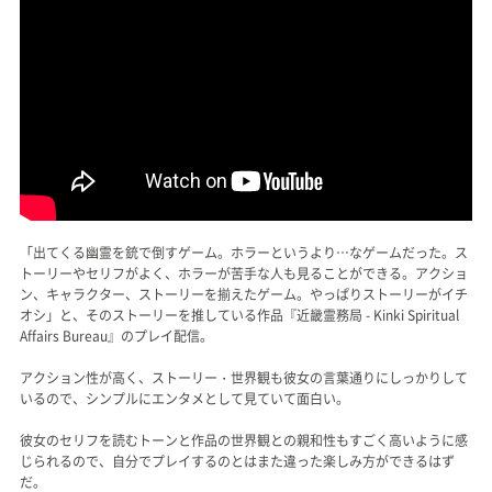
「出てくる幽霊を銃で倒すゲーム。ホラーというより…なゲームだった。ス
トーリーやセリフがよく、ホラーが苦手な人も見ることができる。アクショ
ン、キャラクター、ストーリーを揃えたゲーム。やっぱりストーリーがイチ
オシ」と、そのストーリーを推している作品『近畿霊務局 - Kinki Spiritual
Affairs Bureau』のプレイ配信。
アクション性が高く、ストーリー・世界観も彼女の言葉通りにしっかりして
いるので、シンプルにエンタメとして見ていて面白い。
彼女のセリフを読むトーンと作品の世界観との親和性もすごく高いように感
じられるので、自分でプレイするのとはまた違った楽しみ方ができるはず
だ。