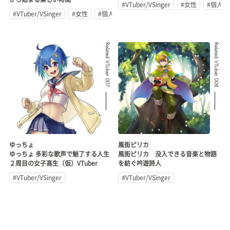
#VTuber/VSinger
#女性
#個人勢
#VTuber/VSinger
#女性
#個人勢
Related VTuber 007
Related VTuber 008
ゆっちょ
風街ピリカ
ゆっちょ 多彩な歌声で魅了する人生
風街ピリカ 没入できる音楽と物語
２周目の女子高生（仮）VTuber
を紡ぐ吟遊詩人
#VTuber/VSinger
#VTuber/VSinger