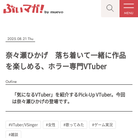
MENU
CLOSE
CLOSE
ぶいマガ！
記事を検索する
2025.08.21 Thu
“推しへの応援を形にする”VTuber専門メディア
奈々瀬ひかげ 落ち着いて一緒に作品
を楽しめる、ホラー専門VTuber
Outline
人気ワード
MENU
「気になるVTuber」を紹介するPick-Up VTuber。今回
記事一覧
#VTuber/VSinger
#男性
#女性
#バ美肉
#男の娘
は奈々瀬ひかげの登場です。
プレスリリース一覧
#獣系
#動物系
#企業公式
#個人勢
#Vtuberグループ
会社概要
#VTuber/VSinger
#女性
#歌ってみた
#ゲーム実況
お問い合わせ
#雑談