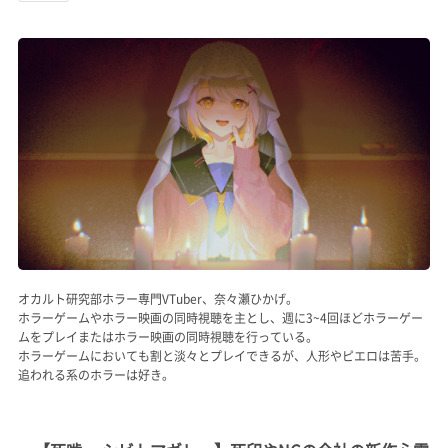
記事リクエスト
ログイン
LINK
muevoクラウドファンディング
muevoコミュニティ
ぶいクラ！by muevo
オカルト研究部ホラー専門VTuber、奈々瀬ひかげ。
FUKAKACHI+
ホラーゲームやホラー映画の同時視聴を主とし、週に3~4回ほどホラーゲー
ムをプレイまたはホラー映画の同時視聴を行っている。
ホラーゲームにおいても割と淡々とプレイできるが、人形やピエロは苦手。
Follow us
追われる系のホラーは好き。
Official SNS