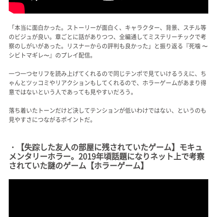
「本当に面白かった。ストーリーが面白く、キャラクター、背景、スチル等
のビジュが良い。章ごとに話がありつつ、全編通してミステリーチックで考
察のしがいがあった。リスナーからの評判も良かった」と振り返る『死噛 〜
シビトマギレ〜』のプレイ配信。
一つ一つセリフを読み上げてくれるので同じテンポで見ていけるうえに、ち
ゃんとツッコミやリアクションもしてくれるので、ホラーゲームがあまり得
意ではないという人であっても見やすいだろう。
落ち着いたトーンだけど決してテンションが低いわけではない、というのも
見やすさにつながるポイントだ。
・【失踪した友人の部屋に残されていたゲーム】モキュ
メンタリーホラー。2019年頃話題になりネット上で考察
されていた謎のゲーム【ホラーゲーム】