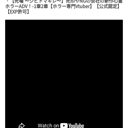
・【死噛 〜シビトマギレ〜】死印やNGの会社の新作心霊
ホラーADV！-1章2章【ホラー専門Vtuber】【公式認定】
【EXP許可】