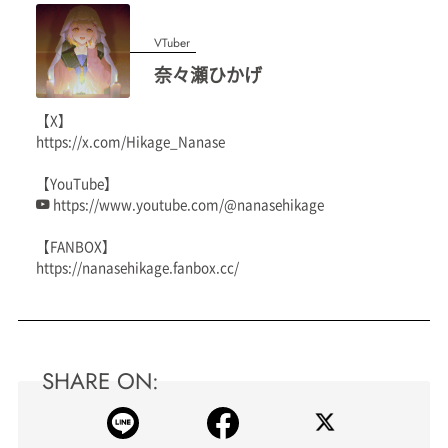
VTuber
奈々瀬ひかげ
【X】
https://x.com/Hikage_Nanase
【YouTube】
https://www.youtube.com/@nanasehikage
【FANBOX】
https://nanasehikage.fanbox.cc/
SHARE ON: