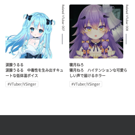
Related VTuber 007
Related VTuber 008
涙腺うるる
寝月ねろ
涙腺うるる 中毒性を生み出すキュ
寝月ねろ ハイテンションな可愛ら
ートな低体温ボイス
しい声で届けるホラー
#VTuber/VSinger
#VTuber/VSinger