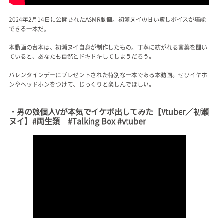
2024年2月14日に公開されたASMR動画。初瀬ヌイの甘い癒しボイスが堪能
できる一本だ。
本動画の台本は、初瀬ヌイ自身が制作したもの。丁寧に紡がれる言葉を聞い
ていると、あなたも自然とドキドキしてしまうだろう。
バレンタインデーにプレゼントされた特別な一本である本動画。ぜひイヤホ
ンやヘッドホンをつけて、じっくりと楽しんでほしい。
・男の娘個人Vが本気でイケボ出してみた【Vtuber／初瀬
ヌイ】#両生類 #Talking Box #vtuber