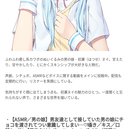
ふわふわ癒し系カワボのぬいぐるみの男の娘・初瀬（はつせ）ヌイ。甘えた
り、甘やかしたり、とにかくスキンシップが大好きな人物だ。
声劇、シチュボ、ASMRなどボイスに関する動画をメインに投稿中。配信も
定期的に行い、リスナーを笑顔にしている。
気持ちがすぐ顔に出てしまう点も、初瀬ヌイの魅力のひとつ。一度聞くと忘
れられない声で、さまざまな世界を描いている。
・【ASMR／男の娘】男友達として接していた男の娘にチ
ョコを渡されてつい意識してしまい…♡囁き／キス／口