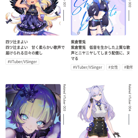
四ツ辻まよい
紫倉雪兎
四ツ辻まよい 甘く柔らかい歌声で
紫倉雪兎 低音を生かした上質な歌
届けられる日々の癒し
声とニヤニヤしてしまう配信に、ヌ
マる
#VTuber/VSinger
#VTuber/VSinger
#女性
#動物系
Related VTuber 003
Related VTuber 004