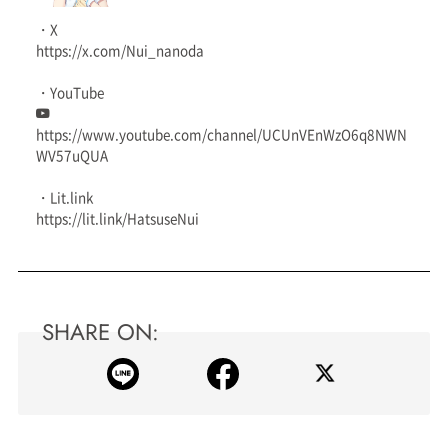
・X
https://x.com/Nui_nanoda
・YouTube
https://www.youtube.com/channel/UCUnVEnWzO6q8NWN
WV57uQUA
・Lit.link
https://lit.link/HatsuseNui
SHARE ON: