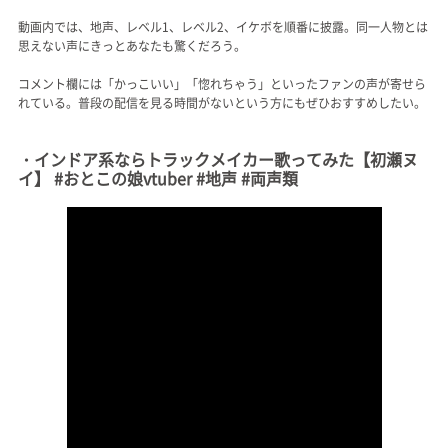
動画内では、地声、レベル1、レベル2、イケボを順番に披露。同一人物とは
思えない声にきっとあなたも驚くだろう。
コメント欄には「かっこいい」「惚れちゃう」といったファンの声が寄せら
れている。普段の配信を見る時間がないという方にもぜひおすすめしたい。
・インドア系ならトラックメイカー歌ってみた【初瀬ヌ
イ】 #おとこの娘vtuber #地声 #両声類