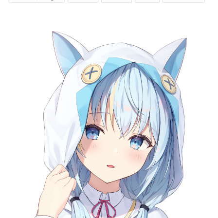
記事リクエスト
ログイン
LINK
muevoクラウドファンディング
muevoコミュニティ
ぶいクラ！by muevo
FUKAKACHI+
Follow us
Official SNS