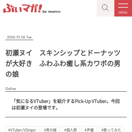
MENU
CLOSE
CLOSE
ぶいマガ！
記事を検索する
2026.01.06 Tue
“推しへの応援を形にする”VTuber専門メディア
初瀬ヌイ スキンシップとドーナッツ
が大好き ふわふわ癒し系カワボの男
の娘
人気ワード
MENU
Outline
記事一覧
#VTuber/VSinger
#男性
#女性
#バ美肉
#男の娘
「気になるVTuber」を紹介するPick-Up VTuber。今回
プレスリリース一覧
#獣系
#動物系
#企業公式
#個人勢
は初瀬ヌイの登場です。
#Vtuberグループ
会社概要
お問い合わせ
#VTuber/VSinger
#男の娘
#個人勢
#声優
#歌ってみた