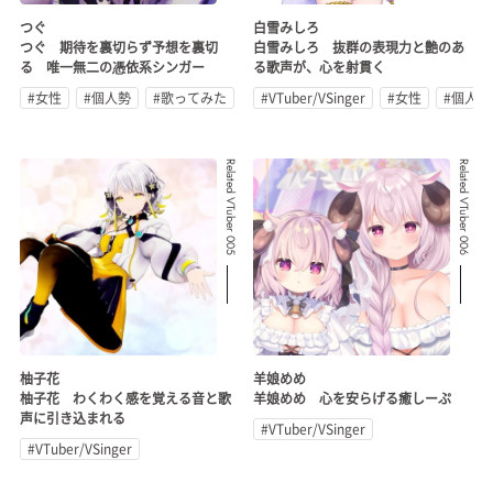
つぐ
白雪みしろ
つぐ 期待を裏切らず予想を裏切
白雪みしろ 抜群の表現力と艶のあ
る 唯一無二の憑依系シンガー
る歌声が、心を射貫く
#女性
#個人勢
#歌ってみた
#VTuber/VSinger
#女性
#個人勢
Related VTuber 005
Related VTuber 006
柚子花
羊娘めめ
柚子花 わくわく感を覚える音と歌
羊娘めめ 心を安らげる癒しーぷ
声に引き込まれる
#VTuber/VSinger
#VTuber/VSinger