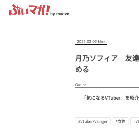
ぶいマガ！
記事を検索する
2026.02.09 Mon
“推しへの応援を形にする”VTuber専門メディア
月乃ソフィア 友
める
人気ワード
Outline
MENU
「気になるVTuber」を紹介
#VTuber/VSinger
#男性
#女性
#バ美肉
#男の娘
#獣
記事一覧
プレスリリース一覧
#VTuber/VSinger
#女性
#V
会社概要