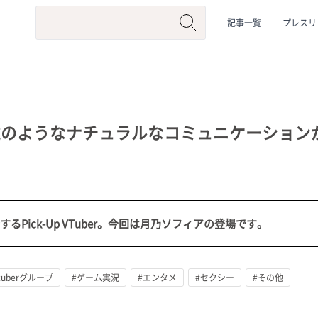
記事一覧
プレスリ
達のようなナチュラルなコミュニケーション
するPick-Up VTuber。今回は月乃ソフィアの登場です。
系
#動物系
#企業公式
#個人勢
#Vtuberグループ
tuberグループ
#ゲーム実況
#エンタメ
#セクシー
#その他