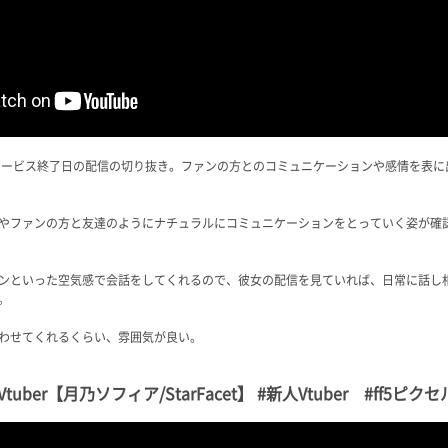
ームのサービス終了日の配信の切り抜き。ファンの方とのコミュニケーションや感情を表
やファンの方と友達のようにナチュラルにコミュニケーションをとっていく姿が確
ンといった空気感で会話をしてくれるので、彼女の配信を見ていれば、日常に話し
。
わせてくれるくらい、雰囲気が良い。
ber【月乃ソフィア/StarFacet】 #新人Vtuber #ff5ピク