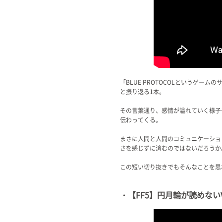
「BLUE PROTOCOLというゲ
と振り返る1本。
その言葉通り、感情が溢れていく様子
伝わってくる。
まさに人間と人間のコミュニケーショ
さを感じずに済むのではないだろうか
この短い切り抜きでもそんなことを思
・【FF5】円月輪が読めないVtu