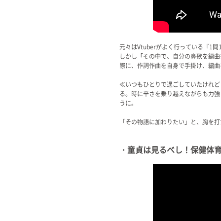
元々はVtuberがよく行っている『
しかし「その中で、自分の鼻歌を編曲
際に、作詞作曲を自身で手掛け、編曲を
≪いつもひとりで過ごしていたけれど
る。時に辛さを乗り越えながらも力強
うに。
「その物語に加わりたい」と、胸を打
・童貞は見るべし！保健体育 ♥