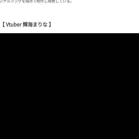
ジナルソングを隔月で制作し発表している。
【 Vtuber 輝海まりな 】