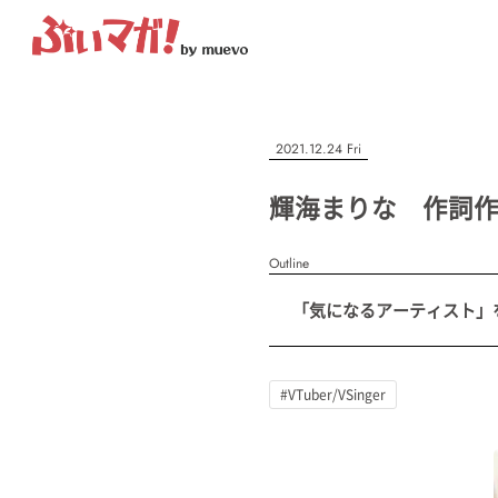
ぶいマガ！
記事を検索する
2021.12.24 Fri
“推しへの応援を形にする”VTuber専門メディア
輝海まりな 作詞作曲
Outline
人気ワード
「気になるアーティスト」を紹
MENU
#VTuber/VSinger
#男性
#女性
#バ美肉
#男の娘
#獣
記事一覧
#VTuber/VSinger
プレスリリース一覧
会社概要