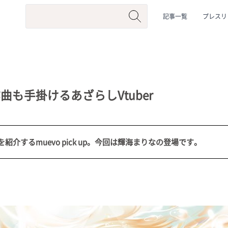
記事一覧
プレスリ
も手掛けるあざらしVtuber
介するmuevo pick up。今回は輝海まりなの登場です。
系
#動物系
#企業公式
#個人勢
#Vtuberグループ