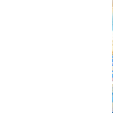
お問い合わせ
記事リクエスト
ログイン
LINK
muevoクラウドファンディング
muevoコミュニティ
ぶいクラ！by muevo
FUKAKACHI+
Follow us