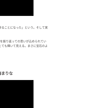
作ることになった」という。そして実
動を振り返っての思いが込められてい
とても輝いて見える。まさに宝石のよ
海まりな