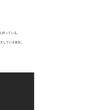
も持っている。
拡大している彼女。