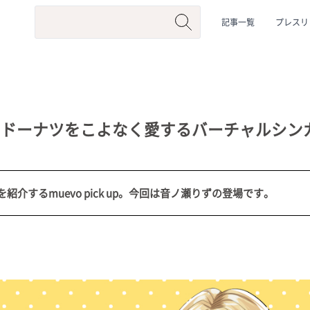
記事一覧
プレスリ
とドーナツをこよなく愛するバーチャルシン
介するmuevo pick up。今回は音ノ瀬りずの登場です。
系
#動物系
#企業公式
#個人勢
#Vtuberグループ