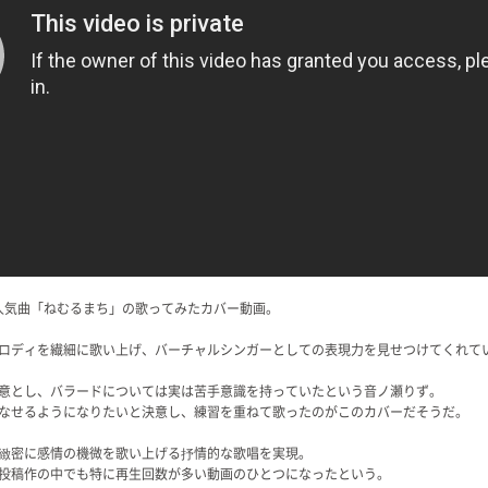
の人気曲「ねむるまち」の歌ってみたカバー動画。
ロディを繊細に歌い上げ、バーチャルシンガーとしての表現力を見せつけてくれて
意とし、バラードについては実は苦手意識を持っていたという音ノ瀬りず。
なせるようになりたいと決意し、練習を重ねて歌ったのがこのカバーだそうだ。
緻密に感情の機微を歌い上げる抒情的な歌唱を実現。
投稿作の中でも特に再生回数が多い動画のひとつになったという。