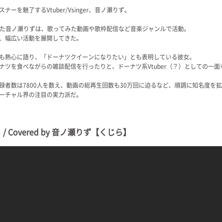
を魅了するVtuber/Vsinger、音ノ瀬りず。
を果たした音ノ瀬りずは、歌ってみた動画や歌枠配信など音楽ジャンルで活動。
、幅広い活動を展開してきた。
も熱心に語り、「ドーナツクイーンになりたい」とも表明している彼女。
ナツを食べながらの雑談配信を行ったりと、ドーナツ系Vtuber（？）としての一面
録者数は7800人を数え、動画の総再生回数も30万回に迫るなど、順調に知名度を
ーチャル界の注目の実力派だ。
Covered by 音ノ瀬りず【くじら】