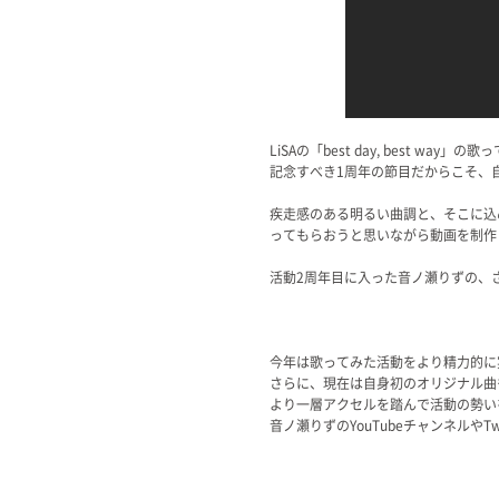
LiSAの「best day, best w
記念すべき1周年の節目だからこそ、自
疾走感のある明るい曲調と、そこに込
ってもらおうと思いながら動画を制作
活動2周年目に入った音ノ瀬りずの、
今年は歌ってみた活動をより精力的に
さらに、現在は自身初のオリジナル曲
より一層アクセルを踏んで活動の勢い
音ノ瀬りずのYouTubeチャンネルや