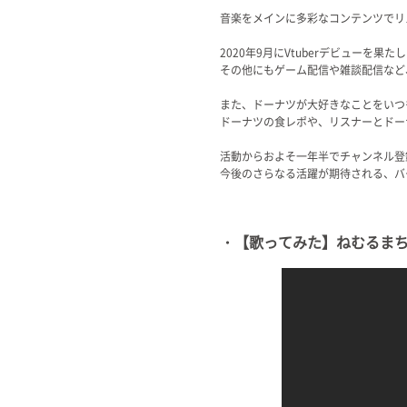
Official SNS
音楽をメインに多彩なコンテンツでリスナー
2020年9月にVtuberデビュー
その他にもゲーム配信や雑談配信など
また、ドーナツが大好きなことをいつ
ドーナツの食レポや、リスナーとドー
活動からおよそ一年半でチャンネル登
今後のさらなる活躍が期待される、バ
・【歌ってみた】ねむるまち / 