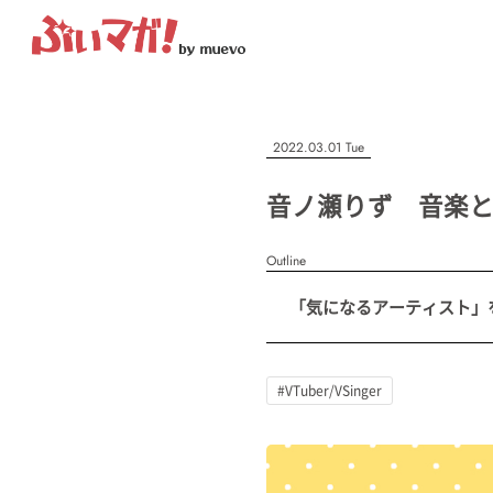
ぶいマガ！
記事を検索する
2022.03.01 Tue
“推しへの応援を形にする”VTuber専門メディア
音ノ瀬りず 音楽
Outline
人気ワード
「気になるアーティスト」を紹
MENU
#VTuber/VSinger
#男性
#女性
#バ美肉
#男の娘
#獣
記事一覧
#VTuber/VSinger
プレスリリース一覧
会社概要