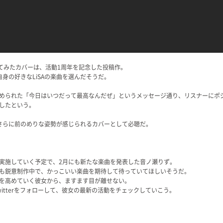
ay」の歌ってみたカバーは、活動1周年を記念した投稿作。
身の好きなLiSAの楽曲を選んだそうだ。
められた「今日はいつだって最高なんだぜ」というメッセージ通り、リスナーにポ
したという。
さらに前のめりな姿勢が感じられるカバーとして必聴だ。
実施していく予定で、2月にも新たな楽曲を発表した音ノ瀬りず。
も鋭意制作中で、かっこいい楽曲を期待して待っていてほしいそうだ。
を高めていく彼女から、ますます目が離せない。
Twitterをフォローして、彼女の最新の活動をチェックしていこう。