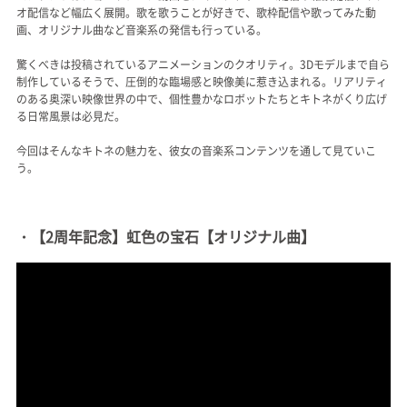
オ配信など幅広く展開。歌を歌うことが好きで、歌枠配信や歌ってみた動
画、オリジナル曲など音楽系の発信も行っている。
驚くべきは投稿されているアニメーションのクオリティ。3Dモデルまで自ら
制作しているそうで、圧倒的な臨場感と映像美に惹き込まれる。リアリティ
のある奥深い映像世界の中で、個性豊かなロボットたちとキトネがくり広げ
る日常風景は必見だ。
今回はそんなキトネの魅力を、彼女の音楽系コンテンツを通して見ていこ
う。
・【2周年記念】虹色の宝石【オリジナル曲】