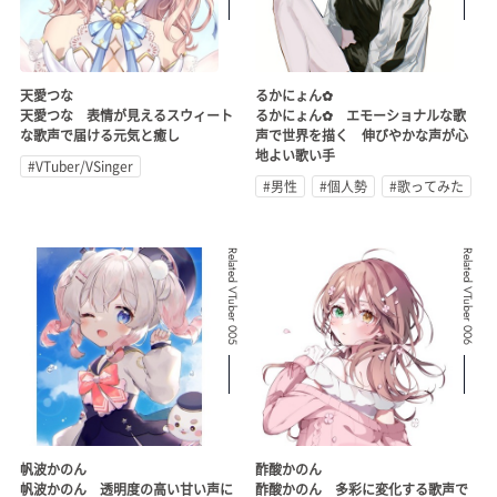
天愛つな
るかにょん✿
天愛つな 表情が見えるスウィート
るかにょん✿ エモーショナルな歌
な歌声で届ける元気と癒し
声で世界を描く 伸びやかな声が心
地よい歌い手
#VTuber/VSinger
#男性
#個人勢
#歌ってみた
Related VTuber 005
Related VTuber 006
帆波かのん
酢酸かのん
帆波かのん 透明度の高い甘い声に
酢酸かのん 多彩に変化する歌声で