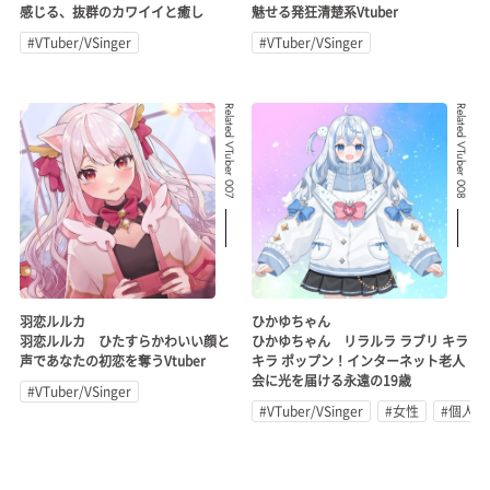
感じる、抜群のカワイイと癒し
魅せる発狂清楚系Vtuber
#VTuber/VSinger
#VTuber/VSinger
Related VTuber 007
Related VTuber 008
羽恋ルルカ
ひかゆちゃん
羽恋ルルカ ひたすらかわいい顔と
ひかゆちゃん リラルラ ラブリ キラ
声であなたの初恋を奪うVtuber
キラ ポップン！インターネット老人
会に光を届ける永遠の19歳
#VTuber/VSinger
#VTuber/VSinger
#女性
#個人勢