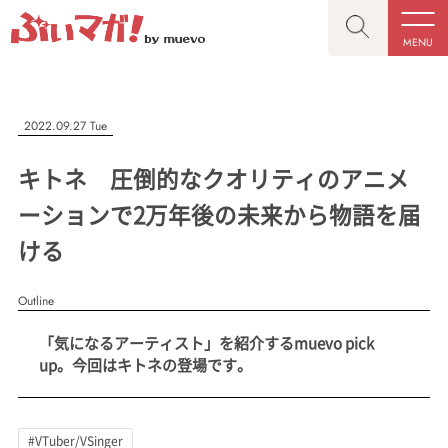
MENU
CLOSE
CLOSE
ぶいマガ！
記事を検索する
2022.09.27 Tue
“推しへの応援を形にする”VTuber専門メディア
キトネ 圧倒的なクオリティのアニメ
ーションで2万年後の未来から物語を届
ける
人気ワード
MENU
Outline
記事一覧
#VTuber/VSinger
#男性
#女性
#バ美肉
#男の娘
「気になるアーティスト」を紹介するmuevo pick
プレスリリース一覧
#獣系
#動物系
#企業公式
#個人勢
up。今回はキトネの登場です。
#Vtuberグループ
会社概要
お問い合わせ
#VTuber/VSinger