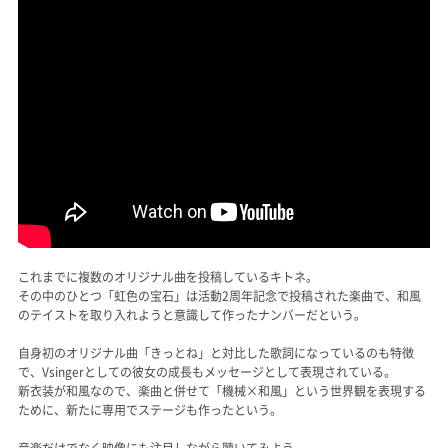
これまでに複数のオリジナル曲を投稿しているキトネ。
その中のひとつ「虹色の宝石」は活動2周年記念で投稿された楽曲で、和風
のテイストを取り入れようと意識して作ったナンバーだという。
自身初のオリジナル曲「きっとね」と対比した歌詞になっているのも特徴
で、Vsingerとしての彼女の成長もメッセージとして表現されている。
新衣装が和風なので、楽曲と併せて「機械×和風」という世界観を表現する
ために、新たに専用でステージも作ったという。
音楽だけでなく映像にも注目しながら聴いてみよう。