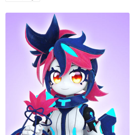
記事リクエスト
ログイン
LINK
muevoクラウドファンディング
muevoコミュニティ
ぶいクラ！by muevo
FUKAKACHI+
Follow us
Official SNS