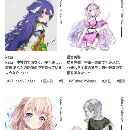
Related VTuber 001
Related VTuber 002
kaza
猫音美弥
kaza 中性的で切なく、儚く優しい
猫音美弥 宇宙一の愛で包み込む、
歌声 あなたの記憶の中で歌っている
心優しき至高の癒やし猫～最高の笑
ようなVsinger
顔をあなたに～
#VTuber/VSinger
#個人勢
#歌ってみた
#VTuber/VSinger
#女性
#動物系
Related VTuber 003
Related VTuber 004