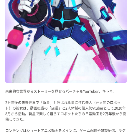
未来的な世界からストーリーを見せるバーチャルYouTuber、キトネ。
2万年後の未来世界で「新星」と呼ばれる星に住む機人（元人間のロボッ
ト）の彼女は、動画担当の「店長」と2人体制の個人勢Vtuberとして2020年
8月から活動。新星で楽しく暮らすロボットたちの日常動画を2万年後から投
稿してきた。
コンテンツはショートアニメ動画をメインに、ゲーム配信や雑談配信、ラジ