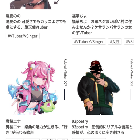
陽夏のの
福華ちよ
陽夏のの 可愛さでもカッコよさでも
福華ちよ お頭ネジぽいぽい村に住
虜にする、堕天使Vtuber
みませんか？ケサランパサランの女
の子VTuber
#VTuber/VSinger
#VTuber/VSinger
#女性
#VStre
Related VTuber 007
Related VTuber 008
魔桜エナ
93poetry
魔桜エナ 楽曲の魅力が生きる、”好
93poetry 圧倒的にリアルな言葉と
き”が伝わる歌声
感情が、心の深くに突き刺さる