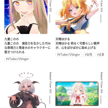
Related VTuber 003
Related VTuber 004
九重このの
天晴ほかる
九重このの 演技力を生かした巧み
天晴ほかる 明るく可愛らしい歌声
な表現力と等身大のキャラクターに
が、心をぽかぽかに染め上げる
惹きつけられる
#VTuber/VSinger
#女性
#企業公
#VTuber/VSinger
Related VTuber 005
Related VTuber 006