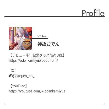
Profile
VTuber
神故おでん
【デビュー半年記念グッズ販売URL】
https://odenkamiyue.booth.pm/
【X】
@hanpen_no_
【YouTube】
https://youtube.com/@odenkamiyue