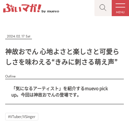
MENU
CLOSE
CLOSE
ぶいマガ！
記事を検索する
2024.02.17 Sat
“推しへの応援を形にする”VTuber専門メディア
神故おでん 心地よさと楽しさと可愛ら
しさを味わえる“きみに刺さる萌え声”
Outline
人気ワード
MENU
「気になるアーティスト」を紹介するmuevo pick
記事一覧
#VTuber/VSinger
#男性
#女性
#バ美肉
#男の娘
up。今回は神故おでんの登場です。
プレスリリース一覧
#獣系
#動物系
#企業公式
#個人勢
#Vtuberグループ
会社概要
#VTuber/VSinger
お問い合わせ