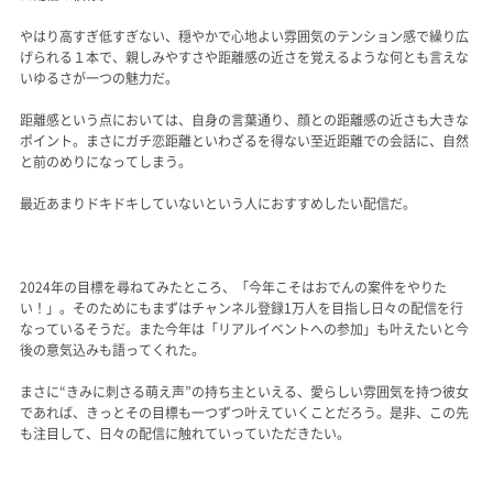
やはり高すぎ低すぎない、穏やかで心地よい雰囲気のテンション感で繰り広
げられる１本で、親しみやすさや距離感の近さを覚えるような何とも言えな
いゆるさが一つの魅力だ。
距離感という点においては、自身の言葉通り、顔との距離感の近さも大きな
ポイント。まさにガチ恋距離といわざるを得ない至近距離での会話に、自然
と前のめりになってしまう。
最近あまりドキドキしていないという人におすすめしたい配信だ。
2024年の目標を尋ねてみたところ、「今年こそはおでんの案件をやりた
い！」。そのためにもまずはチャンネル登録1万人を目指し日々の配信を行
なっているそうだ。また今年は「リアルイベントへの参加」も叶えたいと今
後の意気込みも語ってくれた。
まさに“きみに刺さる萌え声”の持ち主といえる、愛らしい雰囲気を持つ彼女
であれば、きっとその目標も一つずつ叶えていくことだろう。是非、この先
も注目して、日々の配信に触れていっていただきたい。