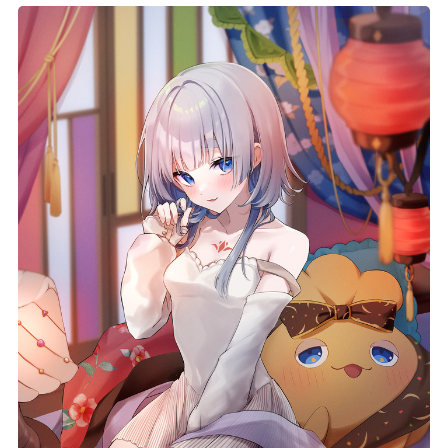
記事リクエスト
ログイン
LINK
muevoクラウドファンディング
muevoコミュニティ
ぶいクラ！by muevo
FUKAKACHI+
Follow us
Official SNS