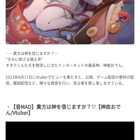
――貴方は神を信じますか？♡
“きみに刺さる萌え声”
オタクくんたちを救済しにきたインターネットの最高神、神故おでん。
2023年8月17日にVtuberデビューを果たすと、以降、ゲーム配信や歌枠の配
信、雑談配信など、様々な発信を行い、見る者を癒し楽しませている。
・【音MAD】貴方は神を信じますか？♡【神故おで
ん/Vtuber】