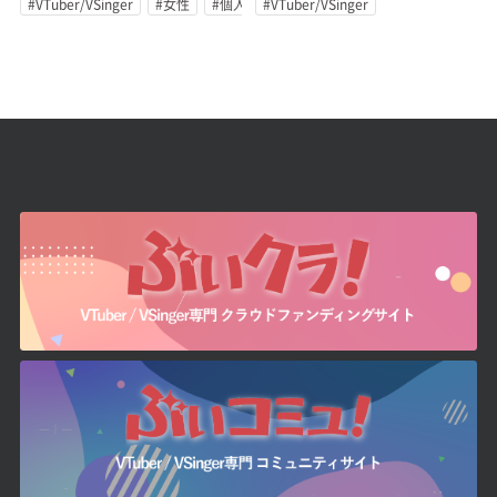
#VTuber/VSinger
#女性
#個人勢
#VTuber/VSinger