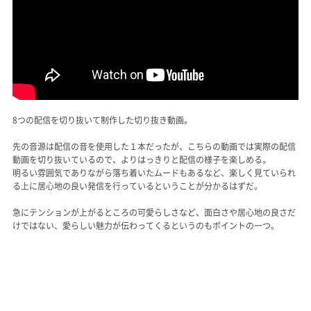
8つの配信を切り抜いて制作した切り抜き動画。
先の音源は配信の音を使用した１本だったが、こちらの動画では実際の配信
動画を切り抜いているので、よりはっきりと配信の様子を楽しめる。
明るい雰囲気でありながら落ち着いたムードもあるなど、楽しく見ていられ
る上に居心地の良い発信を行っているということが分かるはずだ。
急にテンションが上がるところの可愛らしさなど、面白さや居心地の良さだ
けではない、愛らしい魅力が伝わってくるというのもポイントの一つ。