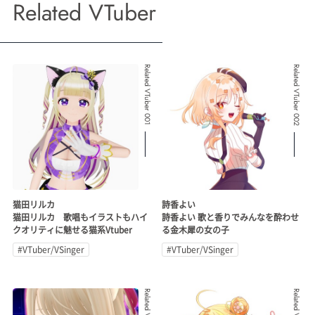
Related VTuber
Related VTuber 001
Related VTuber 002
猫田リルカ
詩香よい
猫田リルカ 歌唱もイラストもハイ
詩香よい 歌と香りでみんなを酔わせ
クオリティに魅せる猫系Vtuber
る金木犀の女の子
#VTuber/VSinger
#VTuber/VSinger