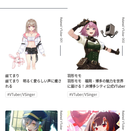
Related VTuber 001
Related VTuber 002
綵てまり
羽形モモ
綵てまり 明るく愛らしい声に癒さ
羽形モモ 福岡・博多の魅力を世界
れる
に届ける！JR博多シティ公式VTuber
#VTuber/VSinger
#VTuber/VSinger
Related VTuber 003
Related VTuber 004