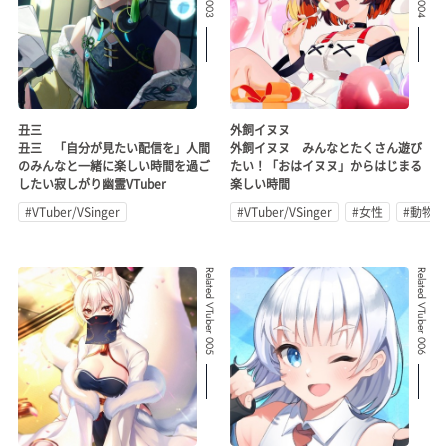
丑三
外飼イヌヌ
丑三 「自分が見たい配信を」人間
外飼イヌヌ みんなとたくさん遊び
のみんなと一緒に楽しい時間を過ご
たい！「おはイヌヌ」からはじまる
したい寂しがり幽霊VTuber
楽しい時間
#VTuber/VSinger
#VTuber/VSinger
#女性
#動物系
Related VTuber 005
Related VTuber 006