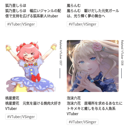
狐乃里しらほ
嵐らんむ
狐乃里しらほ 幅広いジャンルの配
嵐らんむ 駆けだした元気ガール
信で支持を広げる狐系新人Vtuber
は、光り輝く夢の舞台へ
#VTuber/VSinger
#VTuber/VSinger
Related VTuber 007
Related VTuber 008
桃星愛花
泡沫六花
桃星愛花 元気を届ける焼肉大好き
泡沫六花 居場所を求めるあなたに
VTuber
トキメキと癒しを与える人魚系
VTuber
#VTuber/VSinger
#VTuber/VSinger