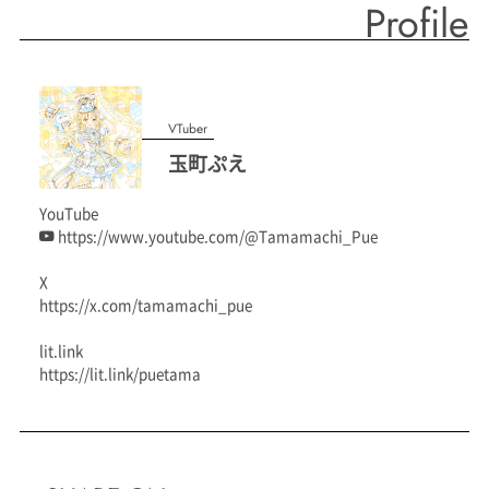
Profile
VTuber
玉町ぷえ
YouTube
https://www.youtube.com/@Tamamachi_Pue
X
https://x.com/tamamachi_pue
lit.link
https://lit.link/puetama