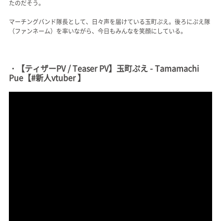
たのだそう。
マーチングバンド隊長として、日々声を届けている玉町ぷえ。後ろにぷえ隊
（ファンネーム）を率いながら、今日もみんなを笑顔にしている。
・【ティザーPV / Teaser PV】玉町ぷえ - Tamamachi
Pue【#新人vtuber 】