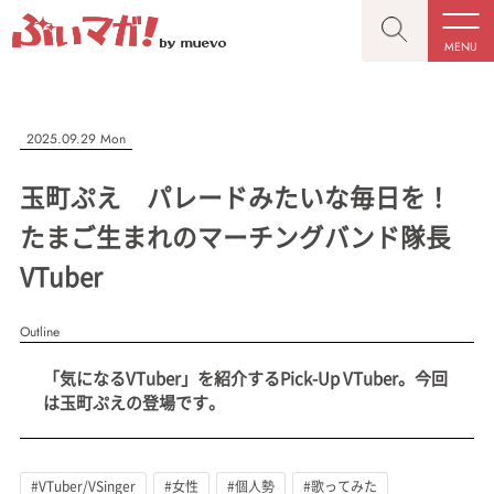
MENU
CLOSE
CLOSE
ぶいマガ！
記事を検索する
2025.09.29 Mon
“推しへの応援を形にする”VTuber専門メディア
玉町ぷえ パレードみたいな毎日を！
たまご生まれのマーチングバンド隊長
VTuber
人気ワード
MENU
Outline
記事一覧
#VTuber/VSinger
#男性
#女性
#バ美肉
#男の娘
「気になるVTuber」を紹介するPick-Up VTuber。今回
プレスリリース一覧
#獣系
#動物系
#企業公式
#個人勢
は玉町ぷえの登場です。
#Vtuberグループ
会社概要
お問い合わせ
#VTuber/VSinger
#女性
#個人勢
#歌ってみた