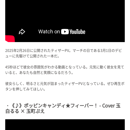
2025年2月26日に公開されたティザーPV。マーチの日である3月1日のデビ
ューに先駆けて公開された一本だ。
45秒ほどで彼女の雰囲気がわかる動画となっている。元気に動く彼女を見て
いると、あなたも自然と笑顔になるだろう。
彼女らしく、明るさと元気が詰まったティザーPVとなっている。ぜひ再生ボ
タンを押してみてほしい。
・《♪》ポッピンキャンディ★フィーバー！ - Cover 玉
白るる × 玉町ぷえ