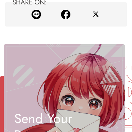
SHARE ON:
Req
Send Your