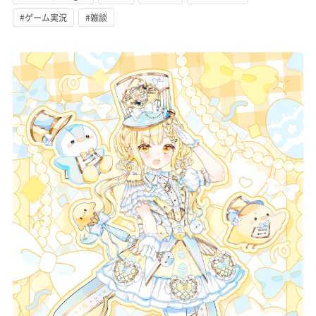
#ゲーム実況
#雑談
記事リクエスト
ログイン
LINK
muevoクラウドファンディング
muevoコミュニティ
ぶいクラ！by muevo
FUKAKACHI+
Follow us
Official SNS