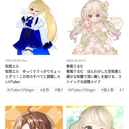
2025.09.08 Mon
2025.06.20 Fri
知悠エル
春風りるむ
知悠エル ゆっくりうっかりちょっ
春風りるむ ほんわかした空気感と
とずつ！この世のすべてに挑戦した
確かな知識で深い癒しを届ける、ス
いVTuber
トイックな妖精メイド
#VTuber/VSinger
#女性
#個人勢
#VTuber/VSinger
#個人勢
#アイ