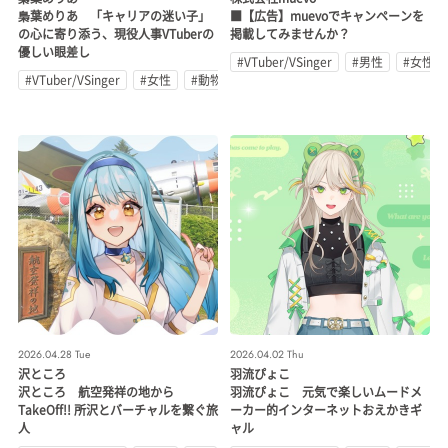
梟葉めりあ 「キャリアの迷い子」
■【広告】muevoでキャンペーンを
記事リクエスト
の心に寄り添う、現役人事VTuberの
掲載してみませんか？
優しい眼差し
#VTuber/VSinger
#男性
#女性
ログイン
#VTuber/VSinger
#女性
#動物系
LINK
muevoクラウドファンディング
muevoコミュニティ
ぶいクラ！by muevo
FUKAKACHI+
2026.04.28 Tue
2026.04.02 Thu
Follow us
沢ところ
羽流ぴょこ
沢ところ 航空発祥の地から
羽流ぴょこ 元気で楽しいムードメ
TakeOff!! 所沢とバーチャルを繋ぐ旅
ーカー的インターネットおえかきギ
Official SNS
人
ャル