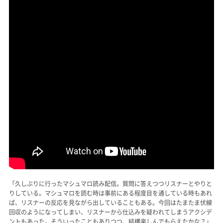
「久しぶりに行ったマシュマロ読み配信。質問に答えつつリスナーとやりと
りしている。マシュマロを読む時は事前にある程度目を通している時もあれ
ば、リスナーの反応を見ながら出していることもある。今回はたまたま伏線
回収のようになってしまい、リスナーから仕込みを疑われてしまうアクシデ
ントもあった。そういったこともありつつ、結構楽しんでもらえたかな？」