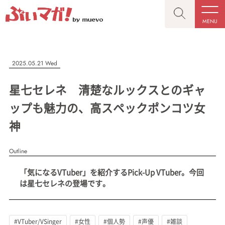
MENU
CLOSE
CLOSE
ぶいマガ！
記事を検索する
2025.05.21 Wed
“推しへの応援を形にする”VTuber専門メディア
星七セレネ 清楚なルックスとのギャ
ップも魅力の、高スペックポンコツ女
神
人気ワード
MENU
Outline
記事一覧
#VTuber/VSinger
#男性
#女性
#バ美肉
#男の娘
「気になるVTuber」を紹介するPick-Up VTuber。今回
プレスリリース一覧
#獣系
#動物系
#企業公式
#個人勢
は星七セレネの登場です。
#Vtuberグループ
会社概要
お問い合わせ
#VTuber/VSinger
#女性
#個人勢
#声優
#雑談