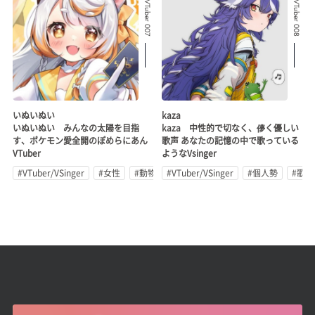
Related VTuber 007
Related VTuber 008
いぬいぬい
kaza
いぬいぬい みんなの太陽を目指
kaza 中性的で切なく、儚く優しい
す、ポケモン愛全開のぽめらにあん
歌声 あなたの記憶の中で歌っている
VTuber
ようなVsinger
#VTuber/VSinger
#女性
#動物系
#VTuber/VSinger
#個人勢
#歌