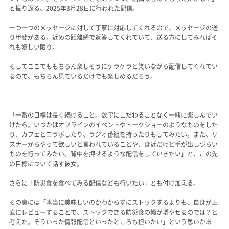
と振り返る、2025年3月28日に行われた配信。
一つ一つのメッセージに対して丁寧に対応してくれるので、メッセージの送
り甲斐がある。近めの距離感で返答してくれていて、送る方にしてみればそ
れも嬉しい限り。
そしてここでももちろん楽しそうにケラケラと笑いながら配信してくれてい
るので、もちろん見ているだけでも楽しめるだろう。
「一番の目標は長く続けること。数字にこだわることなく一緒に楽しんでい
けたら。いつかはオフラインのイベントやトークショーのようなものをした
り、カフェとコラボしたり、ラジオ番組を持ったりもしてみたい。また、リ
スナーからやって欲しいと言われていることや、身近だけど手が出しづらい
ものを行ってみたい。背中を押せるような配信をしていきたい」と、この先
の目標について話す彼女。
さらに「防災食を食べてみる配信なども行いたい」とも付け加える。
その裏には「本当に美味しいのかわからずにストックするよりも、自身が正
直にレビューすることで、ストックできる防災食の幅が増やせるのでは？と
考えた。そういった情報配信といったところも担いたい」という思いがあ