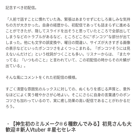
記念すべき初配信。
「人前で話すことに慣れていた為、緊張はあまりせずにむしろ楽しみな気持
ちの方が大きかった。自身の経歴から、初配信であっても詰まらずに進める
ことができたが、隠してスライドを出そうと思っていたところで全部出して
しまうなどのトラブルがあるなど、ところどころに“ポンコツ”な部分が出て
しまった。他にも文字の誤変換や、曜日の間違い、サイズが大きすぎる画像
の表示などといったポンコツさをよくつっこまれる。『ポンコツそうには見
えないんだけど』という枕詞がつくことも多い。リスナーからは、『またや
ってる』『いつものこと』と言われていて、この初配信の時からその片鱗が
出ている」。
そんな風にコメントをくれた初配信の模様。
すごく清楚な雰囲気のルックスに対しての、ぬくもりを感じる声質と、意外
なほどによく笑う軽やかさが心地よい。そこにさらに自身の言葉通りのポン
コツさも加わっているので、実に癒し効果の高い配信であることがわかるだ
ろう。
・【神生初のミルメーク®６種飲んでみる】初見さんも大
歓迎＃新人Vtuber ＃星七セレネ