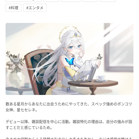
#料理
#エンタメ
記事リクエスト
ログイン
LINK
muevoクラウドファンディング
muevoコミュニティ
ぶいクラ！by muevo
FUKAKACHI+
数ある星月からあなたに出会うためにやってきた、スペック強めのポンコツ
女神、星七セレネ。
Follow us
デビュー以降、雑談配信を中心に活動。雑談特化の理由は、自分の強みが話
すことだと感じているため。
Official SNS