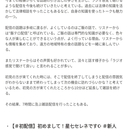
今までの経験からくる話題の引き出しの多さを生かし、ラジオ感覚で聴ける
ような配信を今後も続けていきたいと考えている。過去には法律の知識を活
かして法律相談をやったこともあるなど、自身の知識を使ったトークも魅力
の一つ。
配信の話題は多岐に渡るが、よくしているのはご飯の話で、リスナーから
は“飯テロ配信”と呼ばれている。ご飯の話は専門的な知識が必要なく、色々
な人が楽しむことができるという点が、よく行っている理由。リスナーから
も情報を集めており、遠方の地域特有の食の話題などを一緒に楽しんでい
る。
またリスナーからはその声質も好かれていて、淡々と話す様子から「ラジオ
感覚で聞けて良い」と言われることが多い。
初見の方が来てくれた時には、そこで配信を終了してしまうと配信の雰囲気
がわからないままで終わってしまって次の機会に訪れづらいかな？と考えて
いるため、初見の方が来てくれたところから10分ほど延長して雑談を続け
る。
その結果、7時間に及ぶ雑談配信を行ったこともある。
・【＃初配信】初めまして！星七セレネです☪ ＃新人