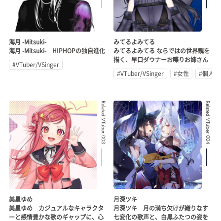
海月 -Mitsuki-
みてるよみてる
海月 -Mitsuki- HIPHOPの独自進化
みてるよみてる ならではの世界観を
描く、早口ダウナーお喋りお姉さん
#VTuber/VSinger
#VTuber/VSinger
#女性
#個人勢
Related VTuber 003
Related VTuber 004
美星ゆめ
月深ツキ
美星ゆめ カジュアルなキャラクタ
月深ツキ 月の満ち欠けが織りなす
ーと感情豊かな歌のギャップに、心
七変化の歌声と、白黒ふたつの姿を