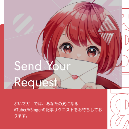
Req
Send Your
Request
ぶいマガ！では、あなたの気になる
VTuber/VSingerの記事リクエストをお待ちしてお
ります。