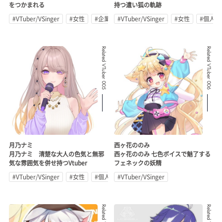
をつかまれる
持つ遣い狐の軌跡
#VTuber/VSinger
#女性
#企業公式
#VTuber/VSinger
#女性
#個人勢
Related VTuber 005
Related VTuber 006
月乃ナミ
西ヶ花ののみ
月乃ナミ 清楚な大人の色気と無邪
西ヶ花ののみ 七色ボイスで魅了する
気な雰囲気を併せ持つVtuber
フェネックの妖精
#VTuber/VSinger
#女性
#個人勢
#VTuber/VSinger