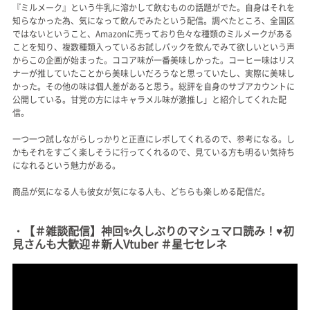
『ミルメーク』という牛乳に溶かして飲むものの話題がでた。自身はそれを
知らなかった為、気になって飲んでみたという配信。調べたところ、全国区
ではないということ、Amazonに売っており色々な種類のミルメークがある
ことを知り、複数種類入っているお試しパックを飲んでみて欲しいという声
からこの企画が始まった。ココア味が一番美味しかった。コーヒー味はリス
ナーが推していたことから美味しいだろうなと思っていたし、実際に美味し
かった。その他の味は個人差があると思う。総評を自身のサブアカウントに
公開している。甘党の方にはキャラメル味が激推し」と紹介してくれた配
信。
一つ一つ試しながらしっかりと正直にレポしてくれるので、参考になる。し
かもそれをすごく楽しそうに行ってくれるので、見ている方も明るい気持ち
になれるという魅力がある。
商品が気になる人も彼女が気になる人も、どちらも楽しめる配信だ。
・【＃雑談配信】神回✨久しぶりのマシュマロ読み！♥初
見さんも大歓迎＃新人Vtuber ＃星七セレネ